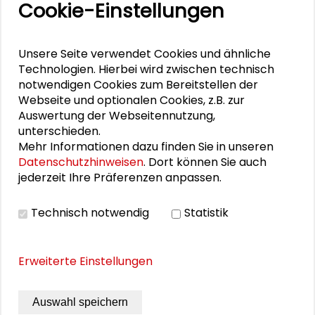
25. Runder Tisch Wissenschaftsstadt Darmstadt
Cookie-Einstellungen
Unsere Seite verwendet Cookies und ähnliche
PERSONEN IM KONTEXT
Technologien. Hierbei wird zwischen technisch
notwendigen Cookies zum Bereitstellen der
Ute Ritschel
Webseite und optionalen Cookies, z.B. zur
Auswertung der Webseitennutzung,
unterschieden.
Mehr Informationen dazu finden Sie in unseren
Datenschutzhinweisen
. Dort können Sie auch
DOWNLOADS
jederzeit Ihre Präferenzen anpassen.
Programmflyer 9. Internationale
Technisch notwendig
Statistik
Waldkunstkonferenz
Erweiterte Einstellungen
BILDERGALERIE
Auswahl speichern
Bildergalerie