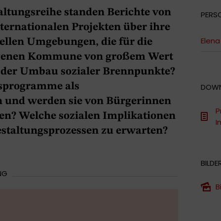
ltungsreihe standen Berichte von
PERS
ternationalen Projekten über ihre
Elena
rellen Umgebungen, die für die
eigenen Kommune von großem Wert
t der Umbau sozialer Brennpunkte?
sprogramme als
DOW
und werden sie von Bürgerinnen
P
? Welche sozialen Implikationen
I
staltungsprozessen zu erwarten?
BILDE
NG
B