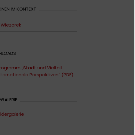
ONEN IM KONTEXT
 Wiezorek
NLOADS
rogramm „Stadt und Vielfalt.
nternationale Perspektiven“ (PDF)
RGALERIE
ildergalerie