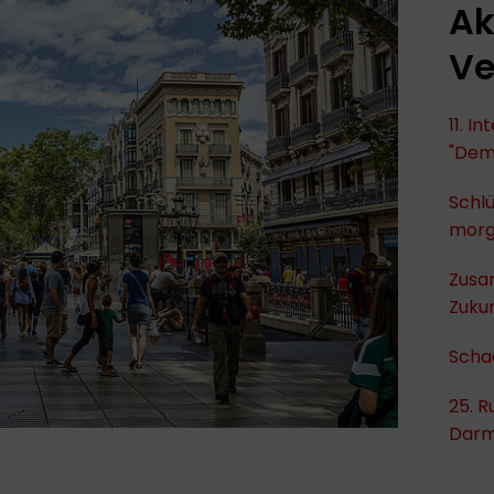
Ak
Ve
11. I
"Dem
Schlü
mor
Zusa
Zukun
Scha
25. R
Darm