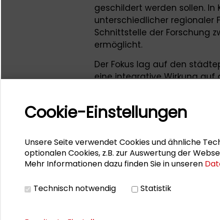
geschildert werden sollen. I
unterschiedlicher regionaler F
Schnittstelle der Forschung 
ermöglicht.
Der Fokus lag auf den städte
eine integrative Wirkung auf
der Inklusion von Einwander
wird. In einer Kooperation m
Cookie-Einstellungen
und Landesplanung (DASL) La
Saarland veranstaltete die S
Gespräche zu gelebter Vielfa
Unsere Seite verwendet Cookies und ähnliche Tech
optionalen Cookies, z.B. zur Auswertung der Webse
Weitere Termine der Reihe: Di. 
Mehr Informationen dazu finden Sie in unseren
Dat
(Niederlande)
Technisch notwendig
Statistik
Ihr Ansprechpartner ist
Denni