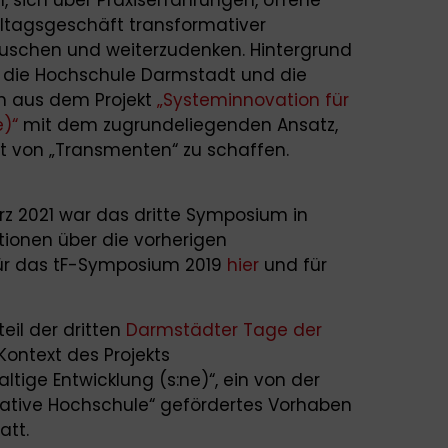
ltagsgeschäft transformativer
uschen und weiterzudenken. Hintergrund
r die Hochschule Darmstadt und die
n aus dem Projekt
„Systeminnovation für
e)“
mit dem zugrundeliegenden Ansatz,
t von „Transmenten“ zu schaffen.
z 2021 war das dritte Symposium in
tionen über die vorherigen
für das tF-Symposium 2019
hier
und für
il der dritten
Darmstädter Tage der
ontext des Projekts
tige Entwicklung (s:ne)“, ein von der
vative Hochschule“ gefördertes Vorhaben
att.