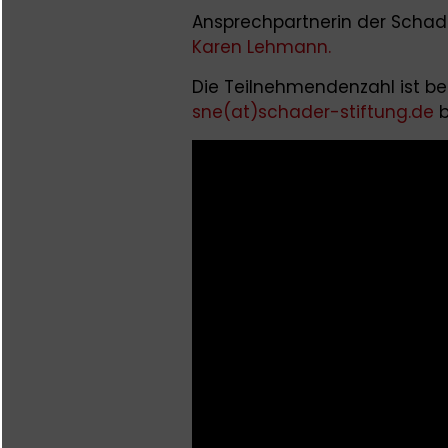
Ansprechpartnerin der Schade
Karen Lehmann.
Die Teilnehmendenzahl ist beg
sne(at)schader-stiftung.de
b