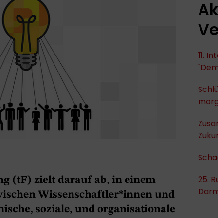
Ak
Ve
11. I
"Dem
Schlü
mor
Zusa
Zukun
Scha
25. R
 (tF) zielt darauf ab, in einem
Darm
ischen Wissenschaftler*innen und
ische, soziale, und organisationale