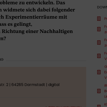
robleme zu entwickeln. Das
DOW
m widmete sich dabei folgender
ich Experimentierräume mit
P
ss es gelingt,
F
 Richtung einer Nachhaltigen
z
rn?
F
z
F
V
NG
G
E
V
r. 2 | 64285 Darmstadt | digital
i
B
L
K