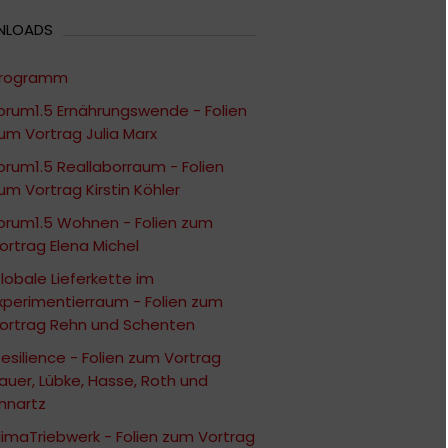
NLOADS
rogramm
orum1.5 Ernährungswende - Folien
um Vortrag Julia Marx
orum1.5 Reallaborraum - Folien
um Vortrag Kirstin Köhler
orum1.5 Wohnen - Folien zum
ortrag Elena Michel
lobale Lieferkette im
xperimentierraum - Folien zum
ortrag Rehn und Schenten
Resilience - Folien zum Vortrag
auer, Lübke, Hasse, Roth und
innartz
limaTriebwerk - Folien zum Vortrag