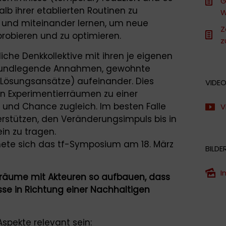
G
lb ihrer etablierten Routinen zu
W
 und miteinander lernen, um neue
Z
probieren und zu optimieren.
z
liche Denkkollektive mit ihren je eigenen
grundlegende Annahmen, gewohnte
e Lösungsansätze) aufeinander. Dies
VIDE
 Experimentierräumen zu einer
und Chance zugleich. Im besten Falle
V
terstützen, den Veränderungsimpuls bis in
in zu tragen.
ete sich das tf-Symposium am 18. März
BILDE
I
rräume mit Akteuren so aufbauen, dass
sse in Richtung einer Nachhaltigen
spekte relevant sein: