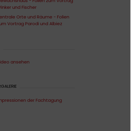
ewächshaus - Folien zum Vortrag
inker und Fischer
entrale Orte und Räume - Folien
um Vortrag Parodi und Albiez
O
ideo ansehen
RGALERIE
mpressionen der Fachtagung