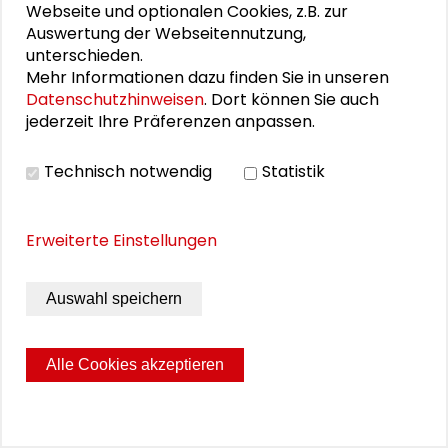
für die zahlreichen Flüchtlinge in Darmstadt
Webseite und optionalen Cookies, z.B. zur
bereitzustellen. Hinzu kamen personelle
Auswertung der Webseitennutzung,
unterschieden.
Wechsel in den Unternehmen der
Mehr Informationen dazu finden Sie in unseren
Stadtwirtschaft.
Datenschutzhinweisen
. Dort können Sie auch
jederzeit Ihre Präferenzen anpassen.
Fazit: Entwicklung eines kreativen
Technisch notwendig
Statistik
Dialogs
In der
Erweiterte Einstellungen
Rückschau
lässt sich
festhalten:
Auswahl speichern
Das Format
der
Alle Cookies akzeptieren
Prozessschritte in
transdisziplinären Projekten.