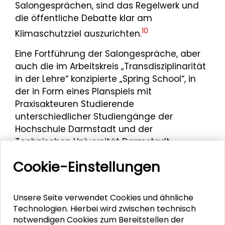
Salongesprächen, sind das Regelwerk und
die öffentliche Debatte klar am
10
Klimaschutzziel auszurichten.
Eine Fortführung der Salongespräche, aber
auch die im Arbeitskreis „Transdisziplinarität
in der Lehre“ konzipierte „Spring School“, in
der in Form eines Planspiels mit
Praxisakteuren Studierende
unterschiedlicher Studiengänge der
Hochschule Darmstadt und der
Technischen Universität Darmstadt
gemeinsam Lösungs-Optionen für ein
Cookie-Einstellungen
Gebäude-Ensemble konzipieren sollten,
scheiterten daran, dass die Praxisakteure
aus der Stadtwirtschaft über einen längeren
Unsere Seite verwendet Cookies und ähnliche
Zeitraum voll und ganz damit beschäftigt
Technologien. Hierbei wird zwischen technisch
waren, Unterkünfte und sonstige Betreuung
notwendigen Cookies zum Bereitstellen der