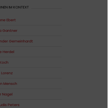
ONEN IM KONTEXT
ne Ebert
a Gantner
ander Gemeinhardt
e Herdel
 Koch
a Lorenz
en Mensch
r Nagel
udis Peters