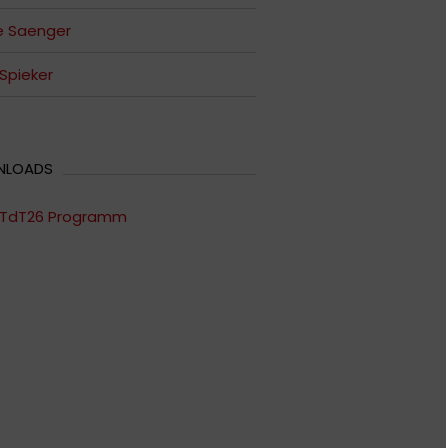
e Saenger
 Spieker
NLOADS
TdT26 Programm