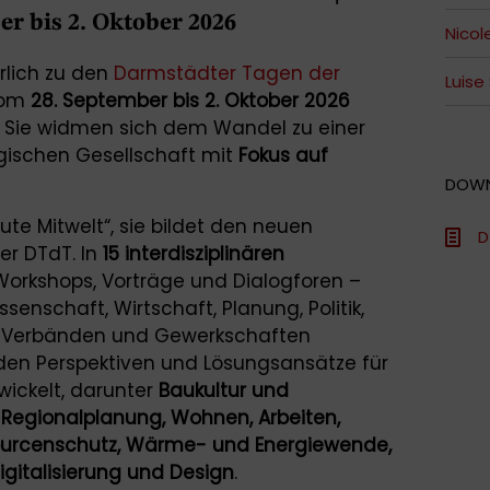
r bis 2. Oktober 2026
Nicol
rlich zu den
Darmstädter Tagen der
Luise
Vom
28. September bis 2. Oktober 2026
. Sie widmen sich dem Wandel zu einer
ogischen Gesellschaft mit
Fokus auf
DOW
ute Mitwelt“, sie bildet den neuen
D
r DTdT. In
15 interdisziplinären
orkshops, Vorträge und Dialogforen –
nschaft, Wirtschaft, Planung, Politik,
, Verbänden und Gewerkschaften
n Perspektiven und Lösungsansätze für
wickelt, darunter
Baukultur und
Regionalplanung, Wohnen, Arbeiten,
sourcenschutz, Wärme- und Energiewende,
igitalisierung und Design
.