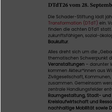
DTdT26 vom 28. Septembe
Die Schader-Stiftung lädt jäh
Transformation (DTdT)
ein. 
finden die achten DTdT statt
zukunftsfähigen, sozial-ökol
Baukultur
.
Alles dreht sich um die „Geba
thematischen Schwerpunkt de
Veranstaltungen
– darunter W
kommen Akteur*innen aus Wisse
Zivilgesellschaft, Kommunen
zusammen. Gemeinsam werde
zentrale Handlungsfelder ent
Raumgestaltung, Stadt- und 
Kreislaufwirtschaft und Res
nachhaltige Mobilität sowie D