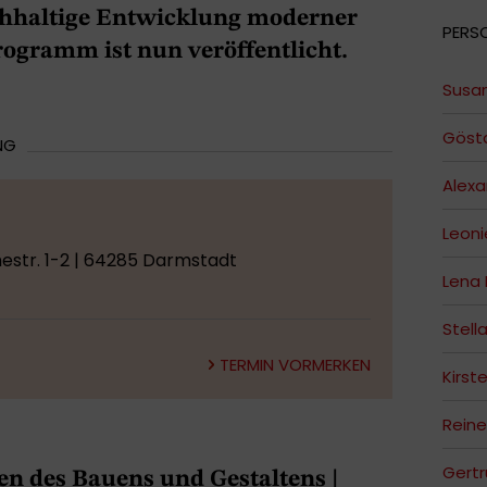
chhaltige Entwicklung moderner
PERS
Programm ist nun veröffentlicht.
Susan
Göst
NG
Alex
Leoni
str. 1-2 | 64285 Darmstadt
Lena
Stell
TERMIN VORMERKEN
Kirst
Reine
Gertr
en des Bauens und Gestaltens |