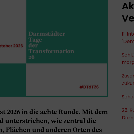
Ak
Ve
11. I
"Dem
Schlü
mor
Zusa
Zukun
Scha
25. R
t 2026 in die achte Runde. Mit dem
Darm
 unterstrichen, wie zentral die
, Flächen und anderen Orten des