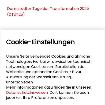
Darmstädter Tage der Transformation 2025
(DTdT25)
PERSONEN IM KONTEXT
Cookie-Einstellungen
Markus Lederer
Unsere Seite verwendet Cookies und ähnliche
Iris Behr
Technologien. Hierbei wird zwischen technisch
notwendigen Cookies zum Bereitstellen der
Kerstin Krellenberg
Webseite und optionalen Cookies, z.B. zur
Auswertung der Webseitennutzung,
unterschieden.
Mehr Informationen dazu finden Sie in unseren
DOWNLOADS
Datenschutzhinweisen
. Dort können Sie auch
jederzeit Ihre Präferenzen anpassen.
Call for Papers