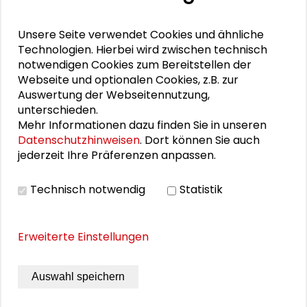
11. Internationale Waldkunstkonferenz
Unsere Seite verwendet Cookies und ähnliche
"Demokratischer Wald"
Technologien. Hierbei wird zwischen technisch
notwendigen Cookies zum Bereitstellen der
Webseite und optionalen Cookies, z.B. zur
Schlüsseltexte für die Wirtschaft von morgen
Auswertung der Webseitennutzung,
unterschieden.
Zusammen mehr erreichen – Zukunftsbündnis im
Mehr Informationen dazu finden Sie in unseren
Dialog
Datenschutzhinweisen
. Dort können Sie auch
jederzeit Ihre Präferenzen anpassen.
Schader-Festival 2026
25. Runder Tisch Wissenschaftsstadt Darmstadt
Technisch notwendig
Statistik
Erweiterte Einstellungen
DOWNLOADS
Auswahl speichern
Flyer Kollapsologie Workshop 1