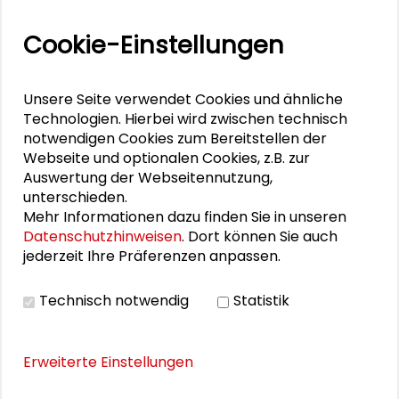
Volker Ritter
Cookie-Einstellungen
Unsere Seite verwendet Cookies und ähnliche
BILDERGALERIE
Technologien. Hierbei wird zwischen technisch
notwendigen Cookies zum Bereitstellen der
Impressionen des Workshops
Webseite und optionalen Cookies, z.B. zur
Auswertung der Webseitennutzung,
unterschieden.
Mehr Informationen dazu finden Sie in unseren
THEMEN ZU DIESEM BEITRAG
Datenschutzhinweisen
. Dort können Sie auch
jederzeit Ihre Präferenzen anpassen.
Stadtentwicklung und Wohnen
Technisch notwendig
Statistik
Nachhaltige Entwicklung
Stadtumbau
Stadtentwicklung
s:ne
SDGs
Energiewende
Erweiterte Einstellungen