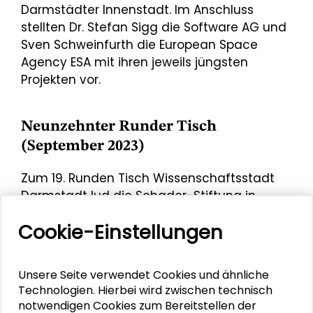
Darmstädter Innenstadt. Im Anschluss
stellten Dr. Stefan Sigg die Software AG und
Sven Schweinfurth die European Space
Agency ESA mit ihren jeweils jüngsten
Projekten vor.
Neunzehnter Runder Tisch
(September 2023)
Zum 19. Runden Tisch Wissenschaftsstadt
Darmstadt lud die Schader-Stiftung in
Verbindung mit dem Oberbürgermeister der
Cookie-Einstellungen
Wissenschaftsstadt Darmstadt,
Hanno Benz
,
und der Präsidentin der Technischen
Universität Darmstadt,
Prof. Dr. Tana Brühl
,
Unsere Seite verwendet Cookies und ähnliche
am 25. September ins Wissenschaftsschloß,
Technologien. Hierbei wird zwischen technisch
das historische Residenzschloss Darmstadt,
notwendigen Cookies zum Bereitstellen der