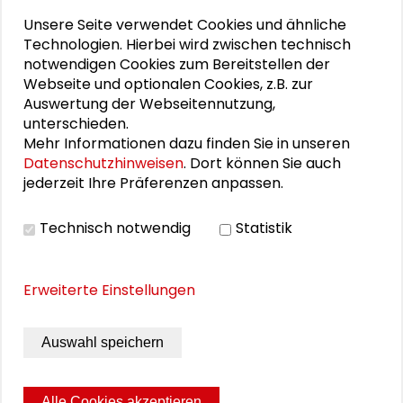
Unsere Seite verwendet Cookies und ähnliche
Mehr zum Thema
Technologien. Hierbei wird zwischen technisch
notwendigen Cookies zum Bereitstellen der
Webseite und optionalen Cookies, z.B. zur
Schader-Dialog 1/25: „Bleibt alles anders“
Auswertung der Webseitennutzung,
unterschieden.
Schader-Dialog 2/24: „Versäumte Bilder“
Mehr Informationen dazu finden Sie in unseren
Datenschutzhinweisen
. Dort können Sie auch
Schader-Dialog 1/24: „Willkommen in meiner
jederzeit Ihre Präferenzen anpassen.
Wirklichkeit“
Technisch notwendig
Statistik
Schader-Dialog 2/23: „Klimaterroristen“
Schader-Dialog 1/23: „Balancen“
Erweiterte Einstellungen
Auswahl speichern
THEMEN ZU DIESEM BEITRAG
Kommunikation und Kultur
Schader-News
Alle Cookies akzeptieren