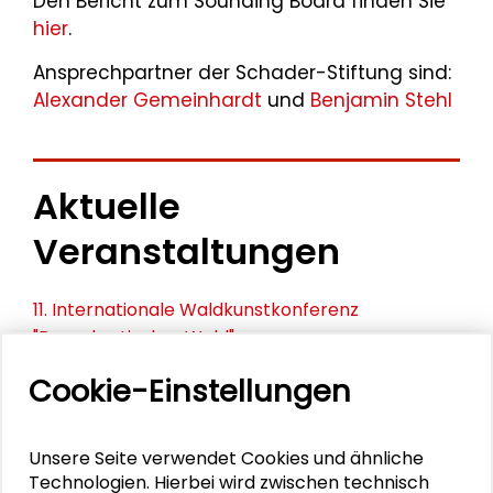
Den Bericht zum Sounding Board finden Sie
hier
.
Ansprechpartner der Schader-Stiftung sind:
Alexander Gemeinhardt
und
Benjamin Stehl
Aktuelle
Veranstaltungen
11. Internationale Waldkunstkonferenz
"Demokratischer Wald"
Cookie-Einstellungen
Schlüsseltexte für die Wirtschaft von morgen
Zusammen mehr erreichen – Zukunftsbündnis im
Unsere Seite verwendet Cookies und ähnliche
Dialog
Technologien. Hierbei wird zwischen technisch