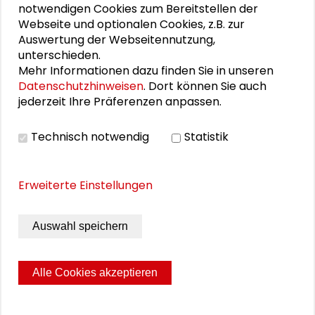
notwendigen Cookies zum Bereitstellen der
Schader-Festival 2026
Webseite und optionalen Cookies, z.B. zur
Auswertung der Webseitennutzung,
25. Runder Tisch Wissenschaftsstadt Darmstadt
unterschieden.
Mehr Informationen dazu finden Sie in unseren
Datenschutzhinweisen
. Dort können Sie auch
jederzeit Ihre Präferenzen anpassen.
DOWNLOADS
Technisch notwendig
Statistik
Bericht zum Sounding Board
Erweiterte Einstellungen
BILDERGALERIE
Auswahl speichern
Bildergalerie
Alle Cookies akzeptieren
Seite drucken
Sitemap
Impressum
Datenschutz