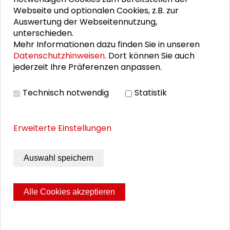
25. Runder Tisch Wissenschaftsstadt Darmstadt
Webseite und optionalen Cookies, z.B. zur
Auswertung der Webseitennutzung,
unterschieden.
Mehr Informationen dazu finden Sie in unseren
DOWNLOADS
Datenschutzhinweisen
. Dort können Sie auch
jederzeit Ihre Präferenzen anpassen.
Programm
Technisch notwendig
Statistik
Aufzeichnung Dialogforum auf YouTube
Erweiterte Einstellungen
BILDERGALERIE
Auswahl speichern
Impressionen aus der Veranstaltung
Alle Cookies akzeptieren
Seite drucken
Sitemap
Impressum
Datenschutz
© 2026 Schader-Stiftung