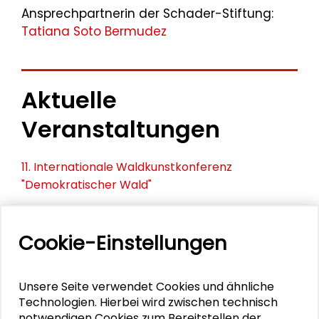
Ansprechpartnerin der Schader-Stiftung:
Tatiana Soto Bermudez
Aktuelle
Veranstaltungen
11. Internationale Waldkunstkonferenz
"Demokratischer Wald"
Schlüsseltexte für die Wirtschaft von morgen
Cookie-Einstellungen
Zusammen mehr erreichen – Zukunftsbündnis im
Dialog
Unsere Seite verwendet Cookies und ähnliche
Schader-Festival 2026
Technologien. Hierbei wird zwischen technisch
notwendigen Cookies zum Bereitstellen der