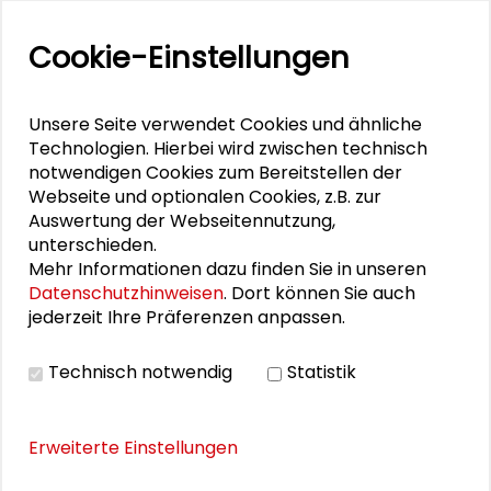
DOWNLOADS
Cookie-Einstellungen
Agenda s:ne Update Symposium
Unsere Seite verwendet Cookies und ähnliche
Technologien. Hierbei wird zwischen technisch
VIDEO
notwendigen Cookies zum Bereitstellen der
Webseite und optionalen Cookies, z.B. zur
Video ansehen
Auswertung der Webseitennutzung,
unterschieden.
Mehr Informationen dazu finden Sie in unseren
Datenschutzhinweisen
. Dort können Sie auch
BILDERGALERIE
jederzeit Ihre Präferenzen anpassen.
Impressionen aus der Veranstaltung
Technisch notwendig
Statistik
Erweiterte Einstellungen