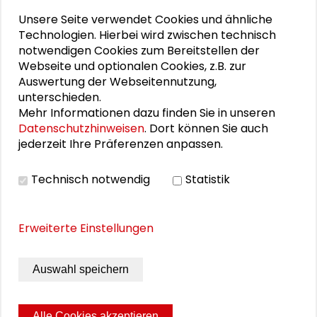
Unsere Seite verwendet Cookies und ähnliche
Technologien. Hierbei wird zwischen technisch
notwendigen Cookies zum Bereitstellen der
Webseite und optionalen Cookies, z.B. zur
Auswertung der Webseitennutzung,
unterschieden.
Personen im Kontext
Mehr Informationen dazu finden Sie in unseren
Datenschutzhinweisen
. Dort können Sie auch
jederzeit Ihre Präferenzen anpassen.
Christof Eichert
Alexander Gemeinhardt
Technisch notwendig
Statistik
Rudolf Kriszeleit
Erweiterte Einstellungen
Robert Langer
Auswahl speichern
Laura Pauli
Alle Cookies akzeptieren