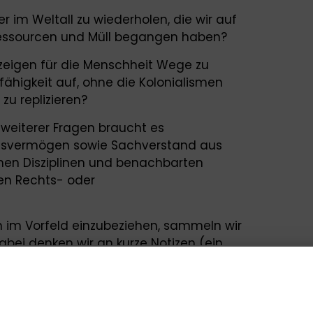
er im Weltall zu wiederholen, die wir auf
essourcen und Müll begangen haben?
eigen für die Menschheit Wege zu
fähigkeit auf, ohne die Kolonialismen
u replizieren?
weiterer Fragen braucht es
ngsvermögen sowie Sachverstand aus
hen Disziplinen und benachbarten
en Rechts- oder
im Vorfeld einzubeziehen, sammeln wir
bei denken wir an kurze Notizen (ein,
durch den Kopf, wenn Sie an das jeweilige
Wissenschaft und Praxis zur Workshop-