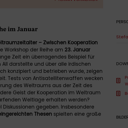
PERS
he im Januar
Stefa
traumzeitalter – Zwischen Kooperation
ste Workshop der Reihe am
23. Januar
ange Zeit ein überragendes Beispiel für
All darstellte und über alle irdischen
DOW
ch konzipiert und betrieben wurde, zeigen
P
gkeit. Tests von Antisatellitenwaffen wecken
W
ierung des Weltraums aus der Zeit des
ndere Geist der Kooperation im Weltraum
B
härfenden Weltlage erhalten werden?
iel Diskussionen gegeben. Insbesondere
ingereichten Thesen
spielten eine große
BILDE