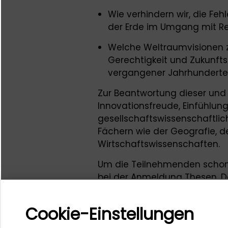
Wie verhindern wir, die Fehl
der Erde im Umgang mit R
Welche Weltraumvisionen z
Gerechtigkeit und Zukunfts
vergangener Jahrhunderte z
Zur Beantwortung dieser und 
Innovationsfreude, Einfühlu
gesellschaftswissenschaftlic
Fächern wie der Geografie, d
Wirtschaftswissenschaften.
Um die Teilnehmenden schon 
bei der Anmeldung Thesen. Da
zwei Sätze): Was geht Ihnen 
Workshopthema denken?
Cookie-Einstellungen
Wir laden Interessierte aus 