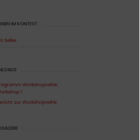
ONEN IM KONTEXT
n Selke
NLOADS
rogramm Workshopreihe:
orkshop 1
ericht zur Workshopreihe
RGALERIE