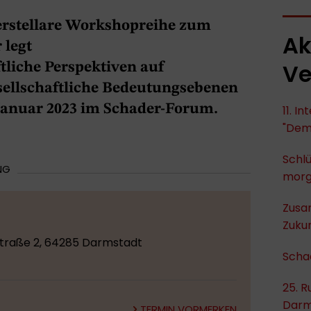
terstellare Workshopreihe zum
Ak
 legt
Ve
tliche Perspektiven auf
ellschaftliche Bedeutungsebenen
 Januar 2023 im Schader-Forum.
11. I
"Dem
Schlü
NG
mor
Zusa
Zukun
traße 2, 64285 Darmstadt
Scha
25. R
Darm
TERMIN VORMERKEN