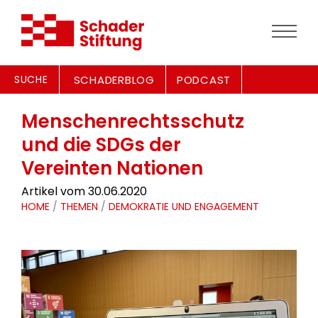
SUCHE
SCHADERBLOG
PODCAST
Menschenrechtsschutz
und die SDGs der
Vereinten Nationen
Artikel vom 30.06.2020
HOME
/
THEMEN
/
DEMOKRATIE UND ENGAGEMENT