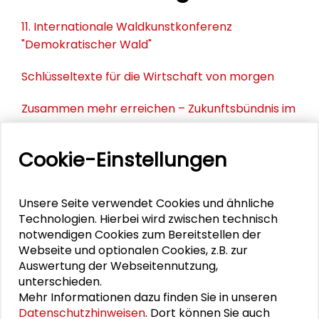
11. Internationale Waldkunstkonferenz
"Demokratischer Wald"
Schlüsseltexte für die Wirtschaft von morgen
Zusammen mehr erreichen – Zukunftsbündnis im
Dialog
Cookie-Einstellungen
Schader-Festival 2026
25. Runder Tisch Wissenschaftsstadt Darmstadt
Unsere Seite verwendet Cookies und ähnliche
Technologien. Hierbei wird zwischen technisch
notwendigen Cookies zum Bereitstellen der
Webseite und optionalen Cookies, z.B. zur
DOWNLOADS
Auswertung der Webseitennutzung,
unterschieden.
Programm Menschenrechte und SDGs
Mehr Informationen dazu finden Sie in unseren
Präsentation Hannah Birkenkötter
Datenschutzhinweisen
. Dort können Sie auch