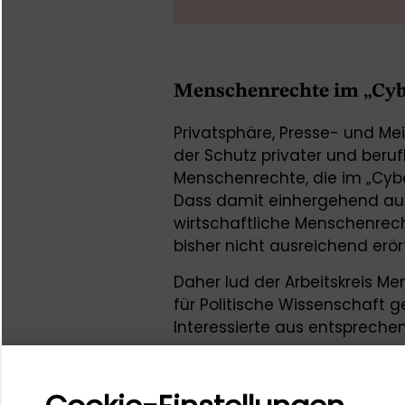
Menschenrechte im „Cy
Privatsphäre, Presse- und M
der Schutz privater und beruf
Menschenrechte, die im „Cyb
Dass damit einhergehend au
wirtschaftliche Menschenrech
bisher nicht ausreichend erör
Daher lud der Arbeitskreis 
für Politische Wissenschaft
Interessierte aus entsprechen
aus der Wissenschaft ein, zu
diskutieren.