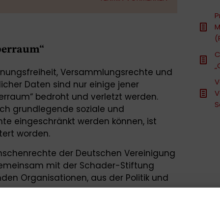
P
M
(
berraum“
C
„
einungsfreiheit, Versammlungsrechte und
V
licher Daten sind nur einige jener
V
erraum“ bedroht und verletzt werden.
S
ch grundlegende soziale und
te eingeschränkt werden können, ist
tert worden.
Menschenrechte der Deutschen Vereinigung
 gemeinsam mit der Schader-Stiftung
den Organisationen, aus der Politik und
 dem Thema kontrovers und konstruktiv zu