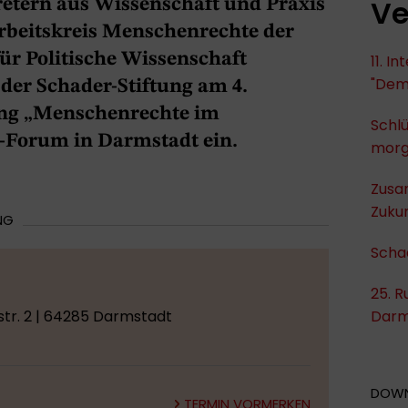
Ve
retern aus Wissenschaft und Praxis
Arbeitskreis Menschenrechte der
ür Politische Wissenschaft
11. I
"Dem
er Schader-Stiftung am 4.
ng „Menschenrechte im
Schlü
-Forum in Darmstadt ein.
mor
Zusa
Zukun
NG
Scha
25. R
tr. 2 | 64285 Darmstadt
Darm
DOW
TERMIN VORMERKEN