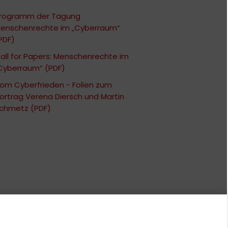
rogramm der Tagung
enschenrechte im „Cyberraum“
PDF)
all for Papers: Menschenrechte im
Cyberraum“ (PDF)
om Cyberfrieden - Folien zum
ortrag Verena Diersch und Martin
chmetz (PDF)