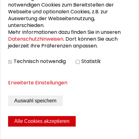
notwendigen Cookies zum Bereitstellen der
Webseite und optionalen Cookies, z.B. zur
Auswertung der Webseitennutzung,
THEMEN ZU DIESEM BEITRAG
unterschieden.
Mehr Informationen dazu finden Sie in unseren
Datenschutzhinweisen
. Dort können Sie auch
Kommunikation und Kultur
jederzeit Ihre Präferenzen anpassen.
Demographie und Strukturwandel
EINEN
Technisch notwendig
Statistik
Nachhaltige Entwicklung
schaderblog
KOMMENTAR HINTERLASSEN
Digitalisierung
Erweiterte Einstellungen
Wissenschaftlich-technischer Wandel
s:ne
There are currently
Transformative Forschung
no comments on this
Auswahl speichern
post.
Alle Cookies akzeptieren
Seite drucken
Sitemap
Impressum
Datenschutz