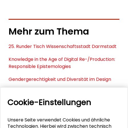
Mehr zum Thema
25. Runder Tisch Wissenschaftsstadt Darmstadt
Knowledge in the Age of Digital Re-/Production:
Responsible Epistemologies
Gendergerechtigkeit und Diversität im Design
Konstruktion, Komposition, Transformation.
Wege der Weltordnung zwischen Maschinenbau,
Cookie-Einstellungen
Architektur und Software Engineering.
20. Runder Tisch Wissenschaftsstadt Darmstadt:
Unsere Seite verwendet Cookies und ähnliche
Technologien. Hierbei wird zwischen technisch
Merck