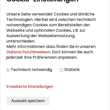
Waltraud Ernst
Unsere Seite verwendet Cookies und ähnliche
Tatiana Soto Bermudez
Technologien. Hierbei wird zwischen technisch
notwendigen Cookies zum Bereitstellen der
Webseite und optionalen Cookies, z.B. zur
Auswertung der Webseitennutzung,
unterschieden.
DOWNLOADS
Mehr Informationen dazu finden Sie in unseren
Datenschutzhinweisen
. Dort können Sie auch
Flyer GDD Konferenz (DE)
jederzeit Ihre Präferenzen anpassen.
Flyer GDD Conference (EN)
Technisch notwendig
Statistik
Programm
Erweiterte Einstellungen
BILDERGALERIE
Auswahl speichern
Impressionen der Konferenz