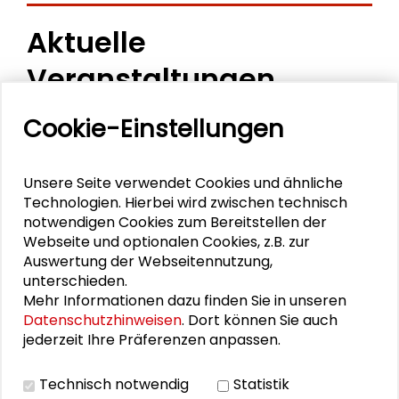
Aktuelle
Veranstaltungen
Cookie-Einstellungen
11. Internationale Waldkunstkonferenz
"Demokratischer Wald"
Unsere Seite verwendet Cookies und ähnliche
Schlüsseltexte für die Wirtschaft von morgen
Technologien. Hierbei wird zwischen technisch
notwendigen Cookies zum Bereitstellen der
Zusammen mehr erreichen – Zukunftsbündnis im
Webseite und optionalen Cookies, z.B. zur
Dialog
Auswertung der Webseitennutzung,
unterschieden.
Schader-Festival 2026
Mehr Informationen dazu finden Sie in unseren
Datenschutzhinweisen
. Dort können Sie auch
25. Runder Tisch Wissenschaftsstadt Darmstadt
jederzeit Ihre Präferenzen anpassen.
Technisch notwendig
Statistik