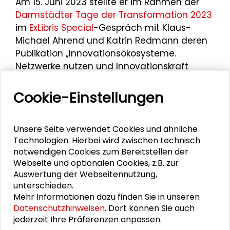
Am 15. Juni 2023 stellte er im Rahmen der
Darmstädter Tage der Transformation 2023
im
ExLibris Special
-Gespräch mit Klaus-
Michael Ahrend und Katrin Redmann deren
Publikation „Innovationsökosysteme.
Netzwerke nutzen und Innovationskraft
steigern“ vor.
Cookie-Einstellungen
Unsere Seite verwendet Cookies und ähnliche
Technologien. Hierbei wird zwischen technisch
notwendigen Cookies zum Bereitstellen der
Webseite und optionalen Cookies, z.B. zur
Personen im Kontext
Auswertung der Webseitennutzung,
unterschieden.
Stefan Selke
Mehr Informationen dazu finden Sie in unseren
Datenschutzhinweisen
. Dort können Sie auch
jederzeit Ihre Präferenzen anpassen.
Torsten Schäfer