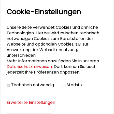
Zusammen mehr erreichen – Zukunftsbündnis im
Cookie-Einstellungen
Dialog
Schader-Festival 2026
Unsere Seite verwendet Cookies und ähnliche
Technologien. Hierbei wird zwischen technisch
25. Runder Tisch Wissenschaftsstadt Darmstadt
notwendigen Cookies zum Bereitstellen der
Webseite und optionalen Cookies, z.B. zur
Auswertung der Webseitennutzung,
unterschieden.
PERSONEN IM KONTEXT
Mehr Informationen dazu finden Sie in unseren
Datenschutzhinweisen
. Dort können Sie auch
Michèle Knodt
jederzeit Ihre Präferenzen anpassen.
Claudia Wiesner
Technisch notwendig
Statistik
Erweiterte Einstellungen
DOWNLOADS