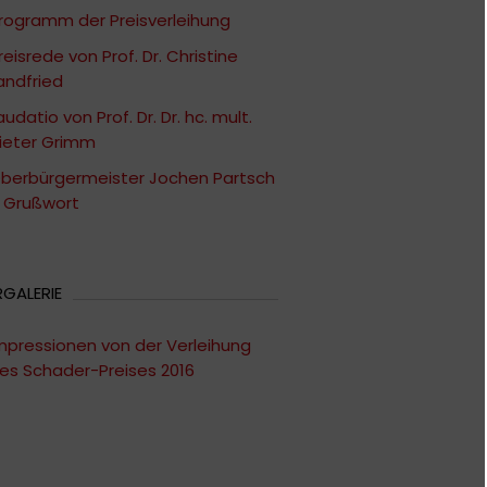
rogramm der Preisverleihung
reisrede von Prof. Dr. Christine
andfried
audatio von Prof. Dr. Dr. hc. mult.
ieter Grimm
berbürgermeister Jochen Partsch
 Grußwort
RGALERIE
mpressionen von der Verleihung
es Schader-Preises 2016