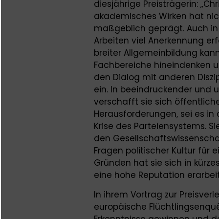
diesjährige Preisträgerin: „C
akademisches Wirken hat nich
maßgeblich geprägt. Auch in
Arbeiten viel Anerkennung erf
breiter Allgemeinbildung kann
Fachbereiche hineindenken un
den Dialog mit anderen Diszi
ein. In beeindruckender und u
verschafft sie sich öffentlich
Herausforderungen, sei es in 
Krise des Parteiensystems. S
den Gesellschaftswissenschaf
Fragen politischer Kultur für e
Gründen hat sie sich in kürze
eine hohe Reputation erarbeit
In ihrem Vortrag zur Preisverl
europäische Flüchtlingsenquê
Erkenntnisse gewinnen und der