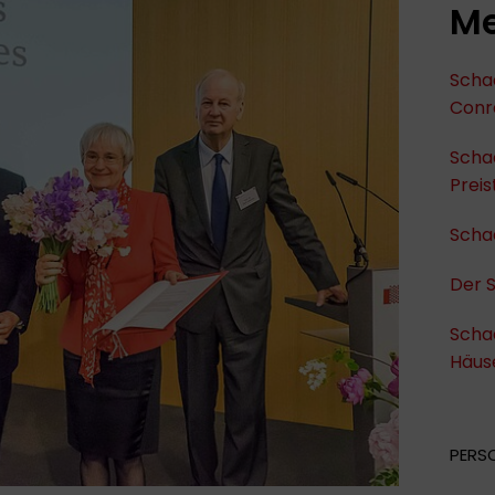
Me
Schad
Conr
Scha
Preis
Schad
Der 
Schad
Häus
PERS