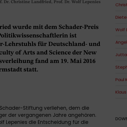
. Dr. Christine Landfried, Prof. Dr. Wolf Lepenies
Chris
Diete
fried wurde mit dem Schader-Preis
Wolf 
olitikwissenschaftlerin ist
Angel
-Lehrstuhls für Deutschland- und
ulty of Arts and Science der New
Jutta
isverleihung fand am 19. Mai 2016
Steph
mstadt statt.
Paul 
Klau
 Schader-Stiftung verliehen, dem die
räger der vergangenen Jahre angehören.
DOW
f Lepenies die Entscheidung für die