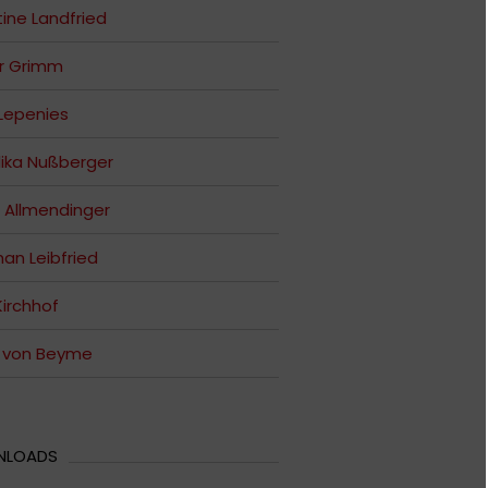
tine Landfried
r Grimm
Lepenies
ika Nußberger
 Allmendinger
an Leibfried
Kirchhof
s von Beyme
NLOADS