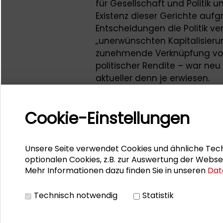
für Gesellschaft und Politik 
Existenz dieser Gerichte aufg
Entscheidungen die Politik ve
„unerwünschten Kapitalisierun
zunehmende Verknüpfung von
politischer Rendite – war neu
aktueller denn je erwiesen.
Weitere Informationen z
Cookie-Einstellungen
Dem Senat der Schader-Stift
Preisträger der vergangenen Ja
Unsere Seite verwendet Cookies und ähnliche Tech
Nußberger (2015), Prof. Dr. Ste
optionalen Cookies, z.B. zur Auswertung der Webse
Mehr Informationen dazu finden Sie in unseren
Dat
Allmendinger Ph.D. (2013), Prof 
Dr. h.c. Wolf Lepenies (2010), 
Technisch notwendig
Statistik
und Prof. Dr. Dr. h.c. mult. F