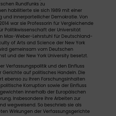
tschen Rundfunks zu
 habilitierte sie sich 1989 mit einer
g und innerparteilicher Demokratie. Von
 2014 war sie Professorin für Vergleichende
r Politikwissenschaft der Universität
den Max-Weber-Lehrstuhl für Deutschland-
ulty of Arts and Science der New York
hl wird gemeinsam vom Deutschen
t und der New York University besetzt.
ber Verfassungspolitik und den Einfluss
r Gerichte auf politisches Handeln. Die
rt ebenso zu ihren Forschungsinhalten
politische Korruption sowie der Einfluss
hgewichten innerhalb der Europäischen
erung. Insbesondere ihre Arbeiten zur
ind wegweisend. So beschrieb sie als
reten Wirkungen der Verfassungsgerichte