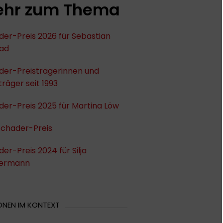
hr zum Thema
er-Preis 2026 für Sebastian
ad
der-Preisträgerinnen und
träger seit 1993
er-Preis 2025 für Martina Löw
Schader-Preis
er-Preis 2024 für Silja
ermann
ONEN IM KONTEXT