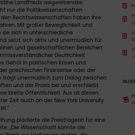
hristine Landfrieds wegweisendes
P
t nur die Politikwissenschaften
P
 den Rechtswissenschaften haben ihre
L
ahren. Mit großer Beweglichkeit und
 sie sich in unterschiedliche
L
D
d setzt sich aktiv und unermüdlich für
plinen und gesellschaftlichen Bereichen
O
nmissverständlicher Deutlichkeit
–
es Gehör in politischen Krisen und
der griechischen Finanzkrise oder der
ie trägt unermüdlich zum Dialog zwischen
BILDE
ten und der Praxis bei und erschließt
ine breite Öffentlichkeit. Aus all diesen
I
ster Zeit auch an der New York University
d
et.“
eihung plädierte die Preisträgerin für eine
te. „Die Wissenschaft könnte die
 Praxis zur Verfügung stellen, die