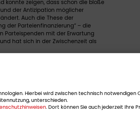
und konnte zeigen, dass schon die bloße
rund der Antizipation möglicher
rändert. Auch die These der
g der Parteienfinanzierung“ – die
 Parteispenden mit der Erwartung
 und hat sich in der Zwischenzeit als
um Schader-Preis
ung gehören die Preisträgerinnen und
hre an: Prof. Dr. Dr. h.c. Angelika
nologien. Hierbei wird zwischen technisch notwendigen 
phan Leibfried (2014), Prof. Jutta
itennutzung, unterschieden.
enschutzhinweisen
. Dort können Sie auch jederzeit Ihre
Dr. Dres. h.c. Paul Kirchhof (2012), Prof. Dr.
Prof. Dr. Dr. h.c. Klaus von Beyme (2008)
ranz-Xaver Kaufmann (2007).