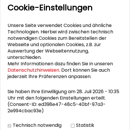
hatte.
Cookie-Einstellungen
Klaus von Beyme hielt zuletzt die Laudatio
auf Nicole Deitelhoff anlässlich der
Unsere Seite verwendet Cookies und ähnliche
Verleihung des
Schader-Preises 2017
. Er
Technologien. Hierbei wird zwischen technisch
verstarb im Dezember 2021. Die Schader-
notwendigen Cookies zum Bereitstellen der
Stiftung verliert mit Klaus von Beyme einen
Webseite und optionalen Cookies, z.B. zur
Auswertung der Webseitennutzung,
langjährigen treuen Begleiter, einen
unterschieden.
kreativen und kritischen Mitdenker und einen
Mehr Informationen dazu finden Sie in unseren
engagierten Unterstützer der Idee des
Datenschutzhinweisen
. Dort können Sie auch
Dialogs zwischen
jederzeit Ihre Präferenzen anpassen.
Gesellschaftswissenschaften und Praxis.
Sie haben Ihre Einwilligung am 28. Juli 2026 - 10:35
Uhr mit den folgenden Einstellungen erteilt.
(Consent-ID: ed398e47-48c5-40bf-97a3-
Personen im Kontext
2e994cbac93e)
Ralf Dahrendorf
Technisch notwendig
Statistik