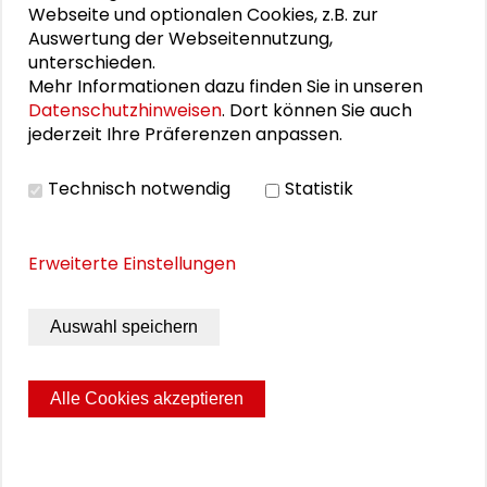
Webseite und optionalen Cookies, z.B. zur
Auswertung der Webseitennutzung,
Roger Häußling
unterschieden.
Mehr Informationen dazu finden Sie in unseren
Claudius Härpfer
Datenschutzhinweisen
. Dort können Sie auch
jederzeit Ihre Präferenzen anpassen.
Alexander Mehler
Josef Wieland
Technisch notwendig
Statistik
Erweiterte Einstellungen
VIDEO
Auswahl speichern
Video ansehen
Alle Cookies akzeptieren
Seite drucken
Sitemap
Impressum
Datenschutz
© 2026 Schader-Stiftung