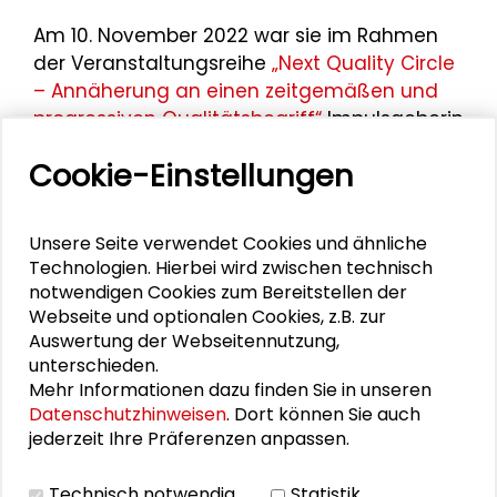
Am 10. November 2022 war sie im Rahmen
der Veranstaltungsreihe
„Next Quality Circle
– Annäherung an einen zeitgemäßen und
progressiven Qualitätsbegriff“
Impulsgeberin
des zweiten Themenabends „Die Wiederkehr
Cookie-Einstellungen
der Großen Erzählungen“.
Unsere Seite verwendet Cookies und ähnliche
Technologien. Hierbei wird zwischen technisch
Personen im Kontext
notwendigen Cookies zum Bereitstellen der
Webseite und optionalen Cookies, z.B. zur
Gisela Burckhardt
Auswertung der Webseitennutzung,
unterschieden.
Maike Ewuntomah
Mehr Informationen dazu finden Sie in unseren
Datenschutzhinweisen
. Dort können Sie auch
jederzeit Ihre Präferenzen anpassen.
Bettina Faust
Jana Friedrichsen
Technisch notwendig
Statistik