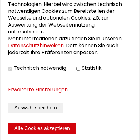
Technologien. Hierbei wird zwischen technisch
Präsentation Südwind / Eva-Maria Reinwald:
notwendigen Cookies zum Bereitstellen der
"Lieferkettengesetz und menschenrechtliche
Webseite und optionalen Cookies, z.B. zur
Sorgfalt"
Auswertung der Webseitennutzung,
Präsentation FEMNET / Katharina Edinger: "Was
unterschieden.
kostet Nachhaltigkeit? Einblicke in die
Mehr Informationen dazu finden Sie in unseren
Preisgestaltung nachhaltiger Textilien"
Datenschutzhinweisen
. Dort können Sie auch
jederzeit Ihre Präferenzen anpassen.
Präsentation Global Nature Fund / Bettina
Faust: "Nachhaltige Textilien – Wo sie zu
Technisch notwendig
Statistik
beschaffen sind."
Erweiterte Einstellungen
BILDERGALERIE
Auswahl speichern
Impressionen, Fotos: Julia Wisswesser
Alle Cookies akzeptieren