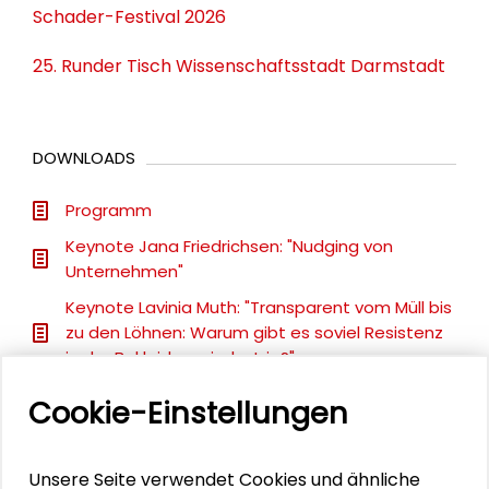
Schader-Festival 2026
25. Runder Tisch Wissenschaftsstadt Darmstadt
DOWNLOADS
Programm
Keynote Jana Friedrichsen: "Nudging von
Unternehmen"
Keynote Lavinia Muth: "Transparent vom Müll bis
zu den Löhnen: Warum gibt es soviel Resistenz
in der Bekleidungsindustrie?"
Keynote Maike Ewuntomah: "Nachhaltige
Cookie-Einstellungen
Textilien in der Wohlfahrtspflege: Einblicke in das
Gemeinschaftsprojekt von BMZ, Caritas und
Diakonie"
Unsere Seite verwendet Cookies und ähnliche