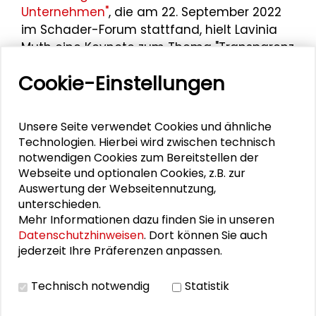
Unternehmen"
, die am 22. September 2022
im Schader-Forum stattfand, hielt Lavinia
Muth eine Keynote zum Thema "Transparenz
vom Müll bis zu Löhnen: Warum gibt es soviel
Cookie-Einstellungen
Resistenz in der Bekleidungsindustrie?".
Unsere Seite verwendet Cookies und ähnliche
Technologien. Hierbei wird zwischen technisch
Personen im Kontext
notwendigen Cookies zum Bereitstellen der
Webseite und optionalen Cookies, z.B. zur
Gisela Burckhardt
Auswertung der Webseitennutzung,
unterschieden.
Maike Ewuntomah
Mehr Informationen dazu finden Sie in unseren
Datenschutzhinweisen
. Dort können Sie auch
jederzeit Ihre Präferenzen anpassen.
Bettina Faust
Jana Friedrichsen
Technisch notwendig
Statistik
Sabine Kaldonek