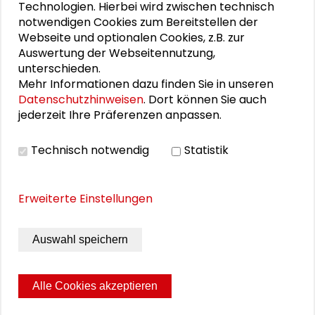
Technologien. Hierbei wird zwischen technisch
Dirk Jörke
notwendigen Cookies zum Bereitstellen der
Webseite und optionalen Cookies, z.B. zur
Terenzio Facchinetti
Auswertung der Webseitennutzung,
unterschieden.
Mehr Informationen dazu finden Sie in unseren
Andrzej Kaluza
Datenschutzhinweisen
. Dort können Sie auch
jederzeit Ihre Präferenzen anpassen.
Stina Kjellgren
Georgios Terizakis
Technisch notwendig
Statistik
Christian Stecker
Erweiterte Einstellungen
Gösta Gantner
Auswahl speichern
Benjamin Stehl
Alle Cookies akzeptieren
Seite drucken
Sitemap
Impressum
Datenschutz