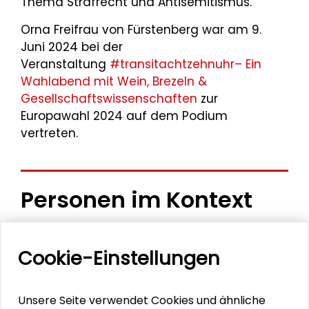
Thema Strafrecht und Antisemitismus.
Orna Freifrau von Fürstenberg war am 9.
Juni 2024 bei der
Veranstaltung
#transitachtzehnuhr– Ein
Wahlabend mit Wein, Brezeln &
Gesellschaftswissenschaften
zur
Europawahl 2024 auf dem Podium
vertreten.
Personen im Kontext
Jana Freihöfer
Cookie-Einstellungen
Rocío Guenther
Eya Ayari
Unsere Seite verwendet Cookies und ähnliche