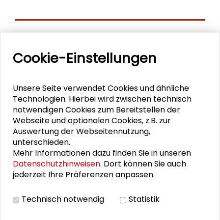
Personen im Kontext
Cookie-Einstellungen
Erika Spiegel
Unsere Seite verwendet Cookies und ähnliche
Lisa Herzog
Technologien. Hierbei wird zwischen technisch
notwendigen Cookies zum Bereitstellen der
Otfried Jarren
Webseite und optionalen Cookies, z.B. zur
Auswertung der Webseitennutzung,
Dorothea Kübler
unterschieden.
Mehr Informationen dazu finden Sie in unseren
Steffen Mau
Datenschutzhinweisen
. Dort können Sie auch
jederzeit Ihre Präferenzen anpassen.
Christoph Möllers
Armin Nassehi
Technisch notwendig
Statistik