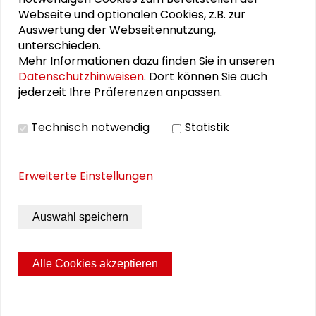
Webseite und optionalen Cookies, z.B. zur
VIDEO
Auswertung der Webseitennutzung,
unterschieden.
Video ansehen
Mehr Informationen dazu finden Sie in unseren
Datenschutzhinweisen
. Dort können Sie auch
jederzeit Ihre Präferenzen anpassen.
PUBLIKATIONEN
Technisch notwendig
Statistik
Die Praxis der
Erweiterte Einstellungen
Gesellschaftswissenschaften. 30 Jahre
Schader-Stiftung
Auswahl speichern
Alle Cookies akzeptieren
Seite drucken
Sitemap
Impressum
Datenschutz
© 2026 Schader-Stiftung