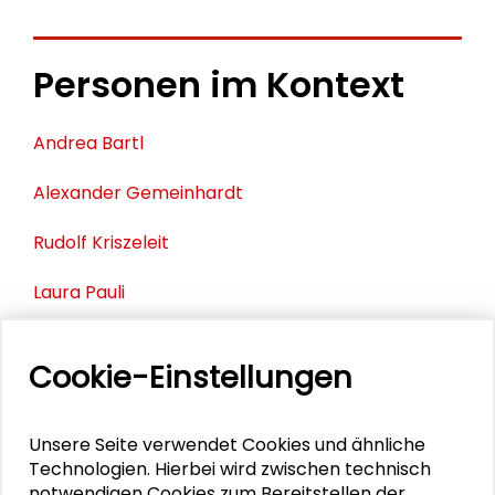
Personen im Kontext
Andrea Bartl
Alexander Gemeinhardt
Rudolf Kriszeleit
Laura Pauli
Philipp Thoma
Cookie-Einstellungen
Karin Wolff
Astrid Kuhn
Unsere Seite verwendet Cookies und ähnliche
Technologien. Hierbei wird zwischen technisch
notwendigen Cookies zum Bereitstellen der