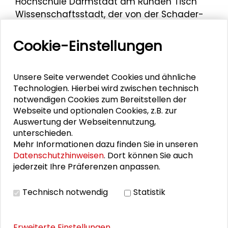
Hochschule Darmstadt am Runden Tisch
Wissenschaftsstadt, der von der Schader-
Stiftung in Verbindung mit der Präsidentin
der Technischen Universität Darmstadt und
Cookie-Einstellungen
dem Oberbürgermeister der
Wissenschaftsstadt Darmstadt zweimal
Unsere Seite verwendet Cookies und ähnliche
jährlich ausgerichtet wird.
Technologien. Hierbei wird zwischen technisch
Uwe Becker war maßgeblicher
notwendigen Cookies zum Bereitstellen der
Webseite und optionalen Cookies, z.B. zur
Organisator der Tagung "
Zeitenwende -
Auswertung der Webseitennutzung,
Zeitenende
" auf Einladung der Deutschen
unterschieden.
Gesellschaft für Zeitpolitik, der Schader-
Mehr Informationen dazu finden Sie in unseren
Stiftung und der Evangelischen Hochschule
Datenschutzhinweisen
. Dort können Sie auch
Darmstadt. Am 25. November 2023
jederzeit Ihre Präferenzen anpassen.
moderierte er u.a. das Abchlusspodium zu
"
Zeitenpraxis: Zeitdeutungen und ihre
Technisch notwendig
Statistik
Dringlichkeiten
" mit Staatsministerin a.D.
Karin Wolff
, dem Vizepräsident der TU
Darmstadt, Prof. Dr. Dr. h.c.
Heribert
Erweiterte Einstellungen