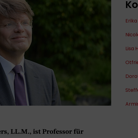
Ko
Erika
Nicol
Lisa 
Otfri
Doro
Stef
Armi
rs, LL.M., ist Professor für