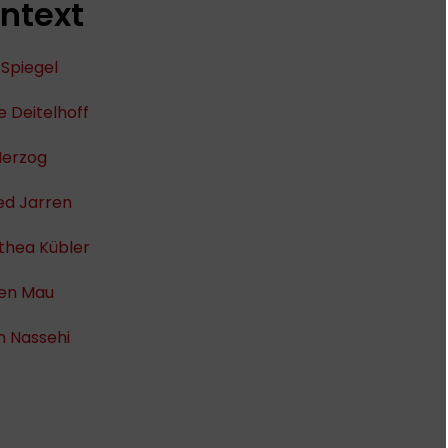
ntext
 Spiegel
e Deitelhoff
Herzog
ed Jarren
thea Kübler
fen Mau
n Nassehi