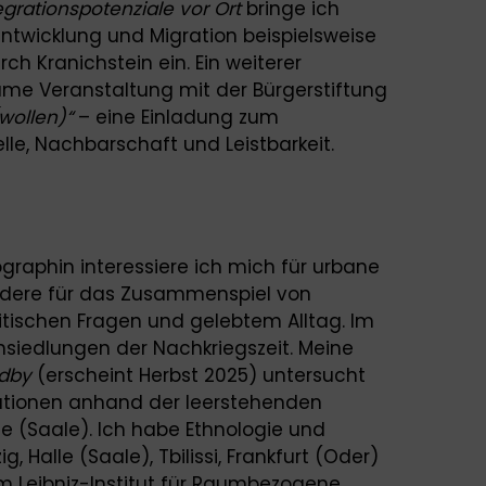
tegrationspotenziale vor Ort
bringe ich
ntwicklung und Migration beispielsweise
ch Kranichstein ein. Ein weiterer
me Veranstaltung mit der Bürgerstiftung
wollen)“
– eine Einladung zum
, Nachbarschaft und Leistbarkeit.
graphin interessiere ich mich für urbane
ndere für das Zusammenspiel von
olitischen Fragen und gelebtem Alltag. Im
siedlungen der Nachkriegszeit. Meine
ndby
(erscheint Herbst 2025) untersucht
mationen anhand der leerstehenden
e (Saale). Ich habe Ethnologie und
ig, Halle (Saale), Tbilissi, Frankfurt (Oder)
am Leibniz-Institut für Raumbezogene