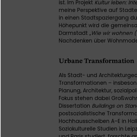
ist. Im Projekt
Kultur leben: In
meine Perspektive auf Stadte
in einen Stadtspaziergang dur
Höhepunkt wird die gemeinsa
Darmstadt „
Wie wir wohnen (
Nachdenken über Wohnmodelle
Urbane Transformation
Als Stadt- und Architekturgeo
Transformationen – insbeso
Planung, Architektur, sozialp
Fokus stehen dabei Großwohn
Dissertation
Buildings on Sta
postsozialistische Transfor
Hochhausscheiben A–E in Hall
Soziokulturelle Studien in Leipz
und Paris studiert, forschte 