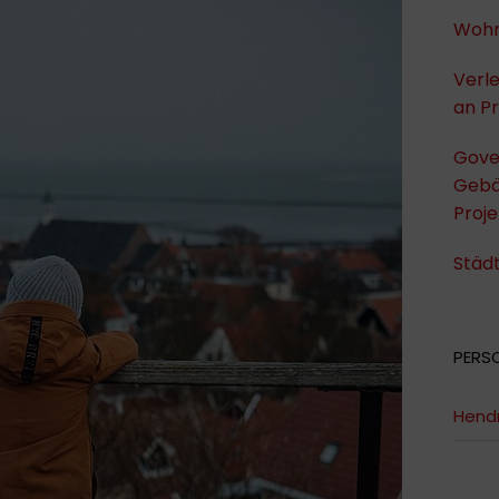
Wohn
Verl
an Pr
Gove
Gebä
Proj
Städ
PERS
Hendr