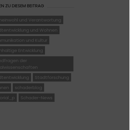
N ZU DIESEM BEITRAG
einwohl und Verantwortung
dtentwicklung und Wohnen
munikation und Kultur
haltige Entwicklung
ndfragen der
ialwissenschaften
dtentwicklung
Stadtforschung
nen
schaderblog
orial_p
Schader-News