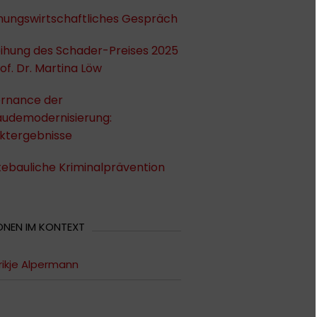
ungswirtschaftliches Gespräch
eihung des Schader-Preises 2025
of. Dr. Martina Löw
rnance der
udemodernisierung:
ektergebnisse
tebauliche Kriminalprävention
ONEN IM KONTEXT
ikje Alpermann