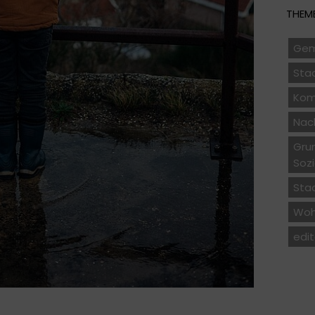
THEME
Gem
Sta
Kom
Nach
Gru
Soz
Sta
Woh
edit