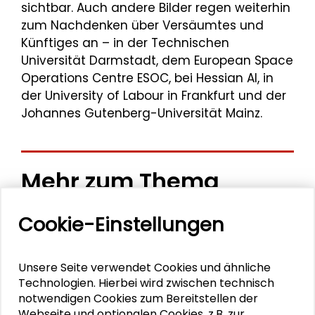
sichtbar. Auch andere Bilder regen weiterhin
zum Nachdenken über Versäumtes und
Künftiges an – in der Technischen
Universität Darmstadt, dem European Space
Operations Centre ESOC, bei Hessian AI, in
der University of Labour in Frankfurt und der
Johannes Gutenberg-Universität Mainz.
Mehr zum Thema
Ausstellung: Eine stille Erfahrung – Zoya Sadri in
Cookie-Einstellungen
Retrospektive
Ausstellung: Jazz Inspirations – Digitale
Unsere Seite verwendet Cookies und ähnliche
Technologien. Hierbei wird zwischen technisch
Zeichnungen von Nicole Schneider
notwendigen Cookies zum Bereitstellen der
Webseite und optionalen Cookies, z.B. zur