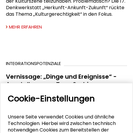
der Kulturszene teilzuhaben. Problematisch? Die 17.
Denkwerkstatt „Herkunft-Ankunft-Zukunft“ rückte
das Thema „Kulturgerechtigkeit“ in den Fokus.
MEHR ERFAHREN
INTEGRATIONSPOTENZIALE
Vernissage: „Dinge und Ereignisse“ -
Ausstellung von Zoya Sadri
Vernissage zur Ausstellung der Künstlerin Zoya
Cookie-Einstellungen
Sadri, die im Zusammenhang mit der Tagung
„Rassismus- und diskriminierungskritische Bildung in
Praxis und Diskurs“ gemeinsam mit der Technischen
Unsere Seite verwendet Cookies und ähnliche
Universität Darmstadt stattfand.
Technologien. Hierbei wird zwischen technisch
notwendigen Cookies zum Bereitstellen der