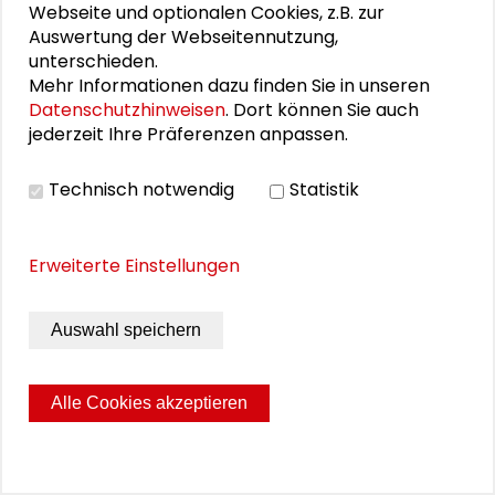
MEHR ERFAHREN
Webseite und optionalen Cookies, z.B. zur
Auswertung der Webseitennutzung,
unterschieden.
Mehr Informationen dazu finden Sie in unseren
Datenschutzhinweisen
. Dort können Sie auch
jederzeit Ihre Präferenzen anpassen.
INTEGRATIONSPOTENZIALE
Kultur leben. Vielfalt und
Technisch notwendig
Statistik
Integrationspotenziale in Rhein-Main
und Hessen
Erweiterte Einstellungen
Die Schader-Stiftung führt im Rahmen des WIR-
Programms mit dem Hessische Ministerium für
Auswahl speichern
Arbeit, Integration, Jugend und Soziales (HMSI) von
Juli 2022 bis März 2025 das Projekt „Kultur leben.
Vielfalt und Integrationspotenziale in Rhein-Main
Alle Cookies akzeptieren
und Hessen“ als innovatives Dialogprojekt durch.
MEHR ERFAHREN