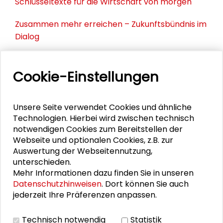
Schlüsseltexte für die Wirtschaft von morgen
Zusammen mehr erreichen – Zukunftsbündnis im
Dialog
Schader-Festival 2026
Cookie-Einstellungen
25. Runder Tisch Wissenschaftsstadt Darmstadt
Unsere Seite verwendet Cookies und ähnliche
Technologien. Hierbei wird zwischen technisch
PERSONEN IM KONTEXT
notwendigen Cookies zum Bereitstellen der
Webseite und optionalen Cookies, z.B. zur
Canan Topçu
Auswertung der Webseitennutzung,
unterschieden.
Mehr Informationen dazu finden Sie in unseren
Datenschutzhinweisen
. Dort können Sie auch
jederzeit Ihre Präferenzen anpassen.
DOWNLOADS
Technisch notwendig
Statistik
Programm (PDF)