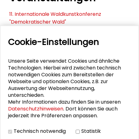
11. Internationale Waldkunstkonferenz
"Demokratischer Wald"
Schlüsseltexte für die Wirtschaft von morgen
Cookie-Einstellungen
Zusammen mehr erreichen – Zukunftsbündnis im
Dialog
Unsere Seite verwendet Cookies und ähnliche
Technologien. Hierbei wird zwischen technisch
Schader-Festival 2026
notwendigen Cookies zum Bereitstellen der
Webseite und optionalen Cookies, z.B. zur
25. Runder Tisch Wissenschaftsstadt Darmstadt
Auswertung der Webseitennutzung,
unterschieden.
Mehr Informationen dazu finden Sie in unseren
Datenschutzhinweisen
. Dort können Sie auch
PERSONEN IM KONTEXT
jederzeit Ihre Präferenzen anpassen.
Canan Topçu
Technisch notwendig
Statistik