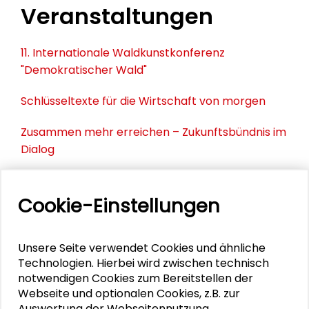
Veranstaltungen
11. Internationale Waldkunstkonferenz
"Demokratischer Wald"
Schlüsseltexte für die Wirtschaft von morgen
Zusammen mehr erreichen – Zukunftsbündnis im
Dialog
Schader-Festival 2026
Cookie-Einstellungen
25. Runder Tisch Wissenschaftsstadt Darmstadt
Unsere Seite verwendet Cookies und ähnliche
Technologien. Hierbei wird zwischen technisch
PERSONEN IM KONTEXT
notwendigen Cookies zum Bereitstellen der
Webseite und optionalen Cookies, z.B. zur
Ulrich Klüh
Auswertung der Webseitennutzung,