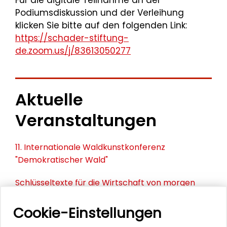
Für die digitale Teilnahme an der
Podiumsdiskussion und der Verleihung
klicken Sie bitte auf den folgenden Link:
https://schader-stiftung-
de.zoom.us/j/83613050277
Aktuelle
Veranstaltungen
11. Internationale Waldkunstkonferenz
"Demokratischer Wald"
Schlüsseltexte für die Wirtschaft von morgen
Zusammen mehr erreichen – Zukunftsbündnis im
Cookie-Einstellungen
Dialog