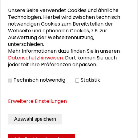
Schader-Festival 2026
Unsere Seite verwendet Cookies und ähnliche
Technologien. Hierbei wird zwischen technisch
25. Runder Tisch Wissenschaftsstadt Darmstadt
notwendigen Cookies zum Bereitstellen der
Webseite und optionalen Cookies, z.B. zur
Auswertung der Webseitennutzung,
unterschieden.
DOWNLOADS
Mehr Informationen dazu finden Sie in unseren
Datenschutzhinweisen
. Dort können Sie auch
Programmflyer
jederzeit Ihre Präferenzen anpassen.
Pressemitteilung: Lehrpreis Politikwissenschaft
Technisch notwendig
Statistik
2025 für Carmen Wunderlich
Erweiterte Einstellungen
BILDERGALERIE
Auswahl speichern
Bildergalerie