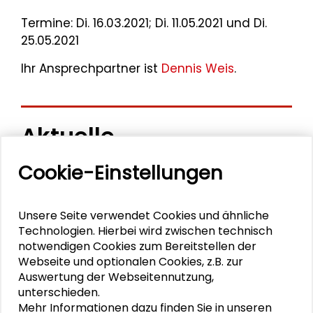
Termine: Di. 16.03.2021; Di. 11.05.2021 und Di.
25.05.2021
Ihr Ansprechpartner ist
Dennis Weis
.
Aktuelle
Veranstaltungen
Cookie-Einstellungen
11. Internationale Waldkunstkonferenz
Unsere Seite verwendet Cookies und ähnliche
"Demokratischer Wald"
Technologien. Hierbei wird zwischen technisch
notwendigen Cookies zum Bereitstellen der
Schlüsseltexte für die Wirtschaft von morgen
Webseite und optionalen Cookies, z.B. zur
Auswertung der Webseitennutzung,
Zusammen mehr erreichen – Zukunftsbündnis im
unterschieden.
Dialog
Mehr Informationen dazu finden Sie in unseren