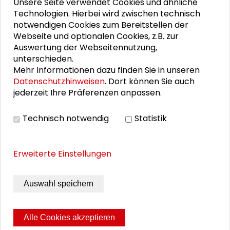
Unsere Seite verwendet Cookies und ähnliche
Anselm Hager
Technologien. Hierbei wird zwischen technisch
notwendigen Cookies zum Bereitstellen der
Roger Häußling
Webseite und optionalen Cookies, z.B. zur
Auswertung der Webseitennutzung,
Caroline Y. Robertson-von Trotha
unterschieden.
Mehr Informationen dazu finden Sie in unseren
Ulrike Röttger
Datenschutzhinweisen
. Dort können Sie auch
jederzeit Ihre Präferenzen anpassen.
Ursula Stein
Peter F. Titzmann
Technisch notwendig
Statistik
Erweiterte Einstellungen
VIDEO
Auswahl speichern
Video ansehen
Alle Cookies akzeptieren