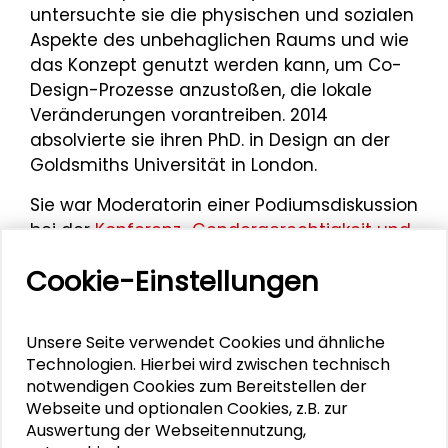
untersuchte sie die physischen und sozialen
Aspekte des unbehaglichen Raums und wie
das Konzept genutzt werden kann, um Co-
Design-Prozesse anzustoßen, die lokale
Veränderungen vorantreiben. 2014
absolvierte sie ihren PhD. in Design an der
Goldsmiths Universität in London.
Sie war Moderatorin einer Podiumsdiskussion
bei der
Konferenz „Gendergerechtigkeit und
Diversität im Design“
am 14. und 15. Oktober
Cookie-Einstellungen
2021 im Schader-Forum in Darmstadt.
Unsere Seite verwendet Cookies und ähnliche
Technologien. Hierbei wird zwischen technisch
Personen im Kontext
notwendigen Cookies zum Bereitstellen der
Webseite und optionalen Cookies, z.B. zur
Uta Brandes
Auswertung der Webseitennutzung,