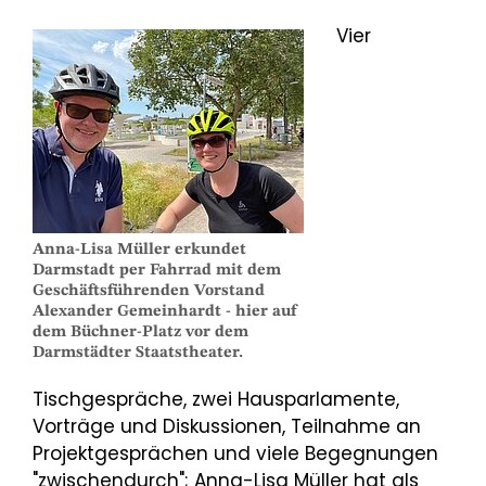
Vier
Anna-Lisa Müller erkundet
Darmstadt per Fahrrad mit dem
Geschäftsführenden Vorstand
Alexander Gemeinhardt - hier auf
dem Büchner-Platz vor dem
Darmstädter Staatstheater.
Tischgespräche, zwei Hausparlamente,
Vorträge und Diskussionen, Teilnahme an
Projektgesprächen und viele Begegnungen
"zwischendurch"; Anna-Lisa Müller hat als