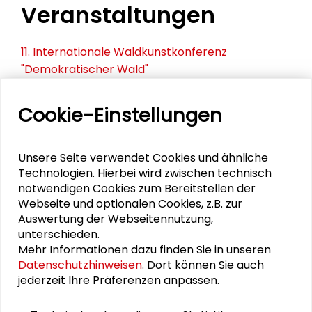
Veranstaltungen
11. Internationale Waldkunstkonferenz
"Demokratischer Wald"
Schlüsseltexte für die Wirtschaft von morgen
Cookie-Einstellungen
Zusammen mehr erreichen – Zukunftsbündnis im
Dialog
Unsere Seite verwendet Cookies und ähnliche
Technologien. Hierbei wird zwischen technisch
Schader-Festival 2026
notwendigen Cookies zum Bereitstellen der
Webseite und optionalen Cookies, z.B. zur
25. Runder Tisch Wissenschaftsstadt Darmstadt
Auswertung der Webseitennutzung,
unterschieden.
Mehr Informationen dazu finden Sie in unseren
Datenschutzhinweisen
. Dort können Sie auch
PERSONEN IM KONTEXT
jederzeit Ihre Präferenzen anpassen.
Anna-Lisa Müller