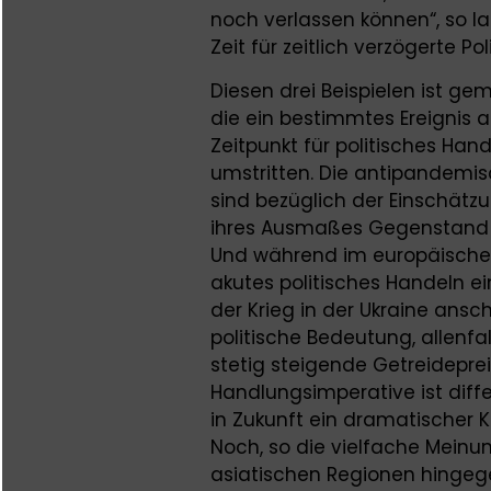
noch verlassen können“, so laut
Zeit für zeitlich verzögerte Poli
Diesen drei Beispielen ist g
die ein bestimmtes Ereignis a
Zeitpunkt für politisches Hand
umstritten. Die antipandem
sind bezüglich der Einschätzun
ihres Ausmaßes Gegenstand 
Und während im europäisch
akutes politisches Handeln ei
der Krieg in der Ukraine ans
politische Bedeutung, allenfa
stetig steigende Getreideprei
Handlungsimperative ist diffe
in Zukunft ein dramatischer
Noch, so die vielfache Meinung
asiatischen Regionen hinge