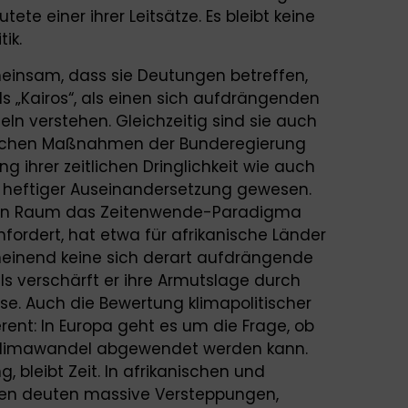
ete einer ihrer Leitsätze. Es bleibt keine
tik.
emeinsam, dass sie Deutungen betreffen,
ls „Kairos“, als einen sich aufdrängenden
eln verstehen. Gleichzeitig sind sie auch
ischen Maßnahmen der Bunderegierung
g ihrer zeitlichen Dringlichkeit wie auch
heftiger Auseinandersetzung gewesen.
en Raum das Zeitenwende-Paradigma
nfordert, hat etwa für afrikanische Länder
cheinend keine sich derart aufdrängende
lls verschärft er ihre Armutslage durch
se. Auch die Bewertung klimapolitischer
rent: In Europa geht es um die Frage, ob
 Klimawandel abgewendet werden kann.
, bleibt Zeit. In afrikanischen und
gen deuten massive Versteppungen,