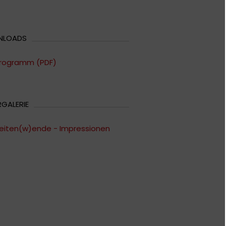
NLOADS
rogramm (PDF)
RGALERIE
eiten(w)ende - Impressionen