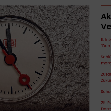
Ak
Ve
11. I
"Dem
Schlü
mor
Zusa
Zukun
Scha
25. R
Darm