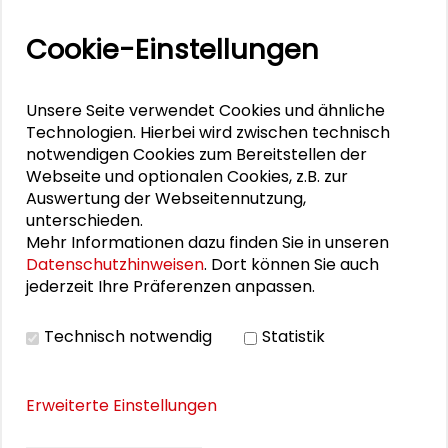
Programm der Fachtagung Menschenrechte für
Cookie-Einstellungen
Menschen mit Behinderungen
Vortrag Claudia Neumann
Unsere Seite verwendet Cookies und ähnliche
Vortrag Julia Latscha
Technologien. Hierbei wird zwischen technisch
Vortrag Sabine Pfeffer
notwendigen Cookies zum Bereitstellen der
Webseite und optionalen Cookies, z.B. zur
Vortrag Steffen Hillebrecht
Auswertung der Webseitennutzung,
Vortrag Zeljko Crncic
unterschieden.
Mehr Informationen dazu finden Sie in unseren
Vortrag Erik Sparn-Wolf, Petra Thaidigsmann,
Datenschutzhinweisen
. Dort können Sie auch
Ulrike Hestermann
jederzeit Ihre Präferenzen anpassen.
Vortrag Felix Wenzel und Jonas Morgenroth
Technisch notwendig
Statistik
Input Prof. Dr. Anne-Dore Stein
Erweiterte Einstellungen
BILDERGALERIE