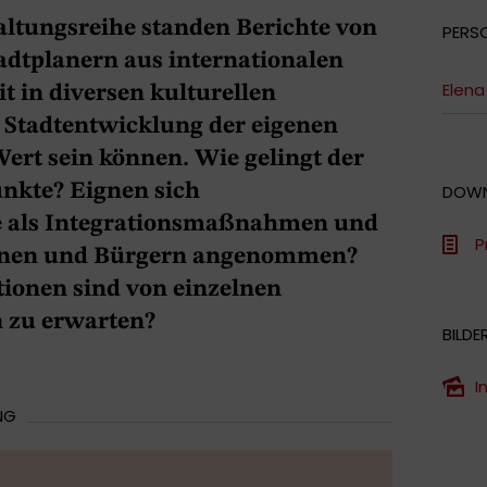
ltungsreihe standen Berichte von
PERS
adtplanern aus internationalen
Elena
t in diversen kulturellen
 Stadtentwicklung der eigenen
t sein können. Wie gelingt der
nkte? Eignen sich
DOW
als Integrationsmaßnahmen und
P
innen und Bürgern angenommen?
tionen sind von einzelnen
 zu erwarten?
BILDE
I
NG