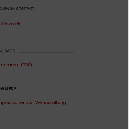
ONEN IM KONTEXT
 Wiezorek
NLOADS
rogramm (PDF)
RGALERIE
mpressionen der Veranstaltung