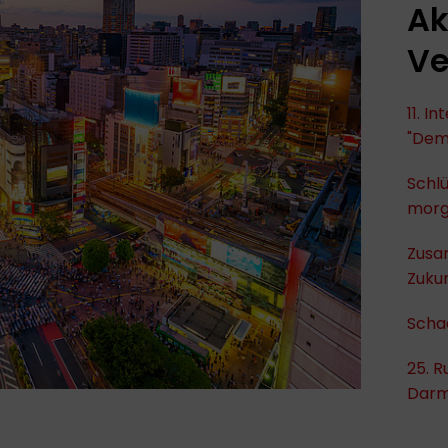
Ak
Ve
11. I
"Dem
Schlü
mor
Zusa
Zukun
Scha
25. R
Darm