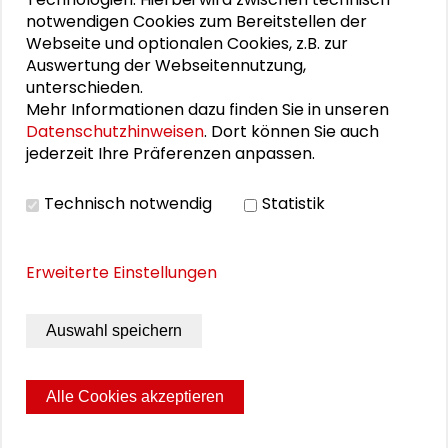
Fairytrail (PDF)
notwendigen Cookies zum Bereitstellen der
InClue (PDF)
Webseite und optionalen Cookies, z.B. zur
Auswertung der Webseitennutzung,
MeinStop (PDF)
unterschieden.
Mehr Informationen dazu finden Sie in unseren
Datenschutzhinweisen
. Dort können Sie auch
jederzeit Ihre Präferenzen anpassen.
VIDEO
Technisch notwendig
Statistik
Video ansehen
Erweiterte Einstellungen
BILDERGALERIE
Auswahl speichern
Bildergalerie
Alle Cookies akzeptieren
Seite drucken
Sitemap
Impressum
Datenschutz