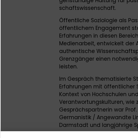
genständige Haltung für passi
schaftswissenschaft.
Öffentliche Soziologie als Pas
öffentlichem Engagement st
Erfahrungen in diesen Bereic
Medienarbeit, ent­wickelt der 
authentische Wissenschaftspra
Grenzgänger einen notwendig
leisten.
Im Gespräch thematisierte St
Erfahrungen mit öffentlicher
Kontext von Hochschulen u
Verantwortungskulturen, wie z
Gesprächspartnerin war Prof. D
Germanistik / Angewandte Lin
Darmstadt und langjährige Sp
Stefan Selke vertritt das Leh