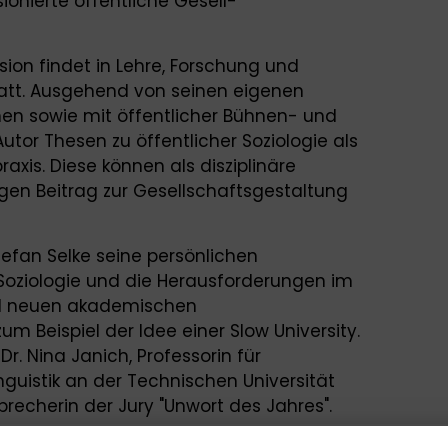
onierte öffentliche Gesell­
sion findet in Lehre, For­schung und
att. Ausgehend von seinen eigenen
hen sowie mit öffentlicher Bühnen- und
Autor Thesen zu öffentlicher Soziologie als
xis. Diese können als dis­ziplinäre
en Beitrag zur Gesellschaftsgestaltung
efan Selke seine persönlichen
 Soziologie und die Herausforderungen im
nd neuen akademischen
um Beispiel der Idee einer Slow University.
r. Nina Janich, Professorin für
guistik an der Technischen Universität
recherin der Jury "Unwort des Jahres".
rgebiet Gesellschaftlicher Wandel an der