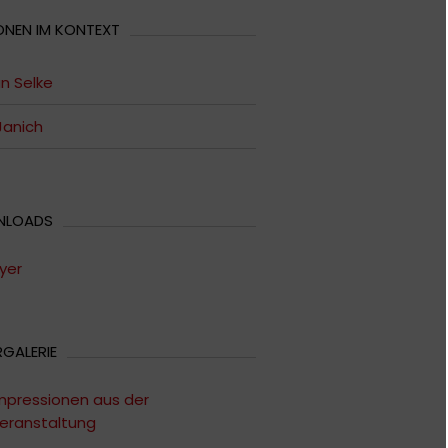
ONEN IM KONTEXT
n Selke
Janich
NLOADS
lyer
RGALERIE
mpressionen aus der
eranstaltung