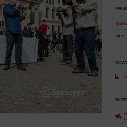
PERS
Stefa
Nina 
DOW
F
BILDE
I
V