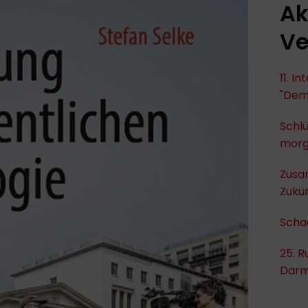
Ak
Ve
11. I
"Dem
Schlü
mor
Zusa
Zukun
Scha
25. R
Darm