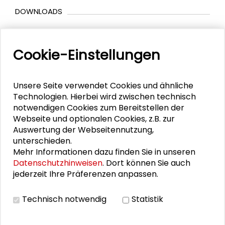
DOWNLOADS
Programmflyer
Cookie-Einstellungen
Einführung Dr. Werner Neumann
Impulsvortrag Prof. Dr. Kerstin Wydra
Impulsvortrag Dr. Julia Wiehe
Unsere Seite verwendet Cookies und ähnliche
Technologien. Hierbei wird zwischen technisch
Impulsvortrag von Florian Dangel
notwendigen Cookies zum Bereitstellen der
Impulsvortrag von Benjamin Volz
Webseite und optionalen Cookies, z.B. zur
Auswertung der Webseitennutzung,
unterschieden.
Mehr Informationen dazu finden Sie in unseren
BILDERGALERIE
Datenschutzhinweisen
. Dort können Sie auch
jederzeit Ihre Präferenzen anpassen.
Impressionen der Veranstaltung
Technisch notwendig
Statistik